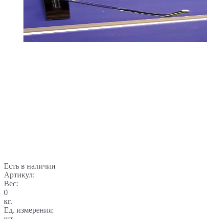
Есть в наличии
Артикул:
Вес:
0
кг.
Ед. измерения:
шт