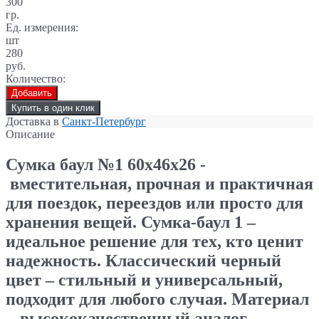
300
гр.
Ед. измерения:
шт
280
руб.
Количество:
Добавить
Купить в один клик
Доставка в
Санкт-Петербург
Описание
Сумка баул №1
60х46х26 -
вместительная, прочная и практичная
для поездок, переездов или просто для
хранения вещей. Сумка-баул 1 –
идеальное решение для тех, кто ценит
надежность. Классический черный
цвет – стильный и универсальный,
подходит для любого случая. Материал
- высококачественный аналог