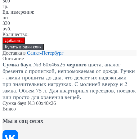
500
гр.
Ед. измерения:
шт
330
руб.
Количество:
Добавить
Купить в один клик
Доставка в
Санкт-Петербург
Описание
Сумка баул
№3 60х46х26
черного
цвета, аналог
брезента с пропиткой, непромокаемая от дождя. Ручки
- лямки прошиты до дна, что делает их надежными
при значительных нагрузках. С молнией вверху и 2
замка. Объем 75 л. Для квартирных переездов, поездок
или просто для хранения вещей.
Сумка баул №3 60х46х26
Видео
Мы в соц сетях