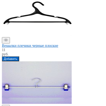
Вешалки плечики черные плоские
11
руб.
Добавить