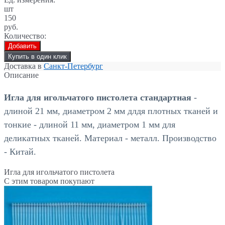
шт
150
руб.
Количество:
Добавить
Купить в один клик
Доставка в
Санкт-Петербург
Описание
Игла для игольчатого пистолета стандартна
я
-
длиной 21 мм, диаметром 2 мм длдя плотных тканей и
тонкие - длиной 11 мм, диаметром 1 мм для
деликатных тканей. Материал - металл. Производство
- Китай.
Игла для игольчатого пистолета
С этим товаром покупают